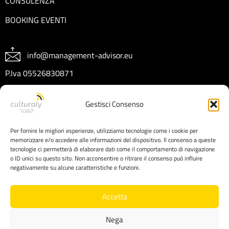
CONSULENZA
BOOKING EVENTI
info@management-advisor.eu
P.Iva 05526830871
REA CT404199
Gestisci Consenso
Capitale sociale € 10.000 I.V.
Per fornire le migliori esperienze, utilizziamo tecnologie come i cookie per
memorizzare e/o accedere alle informazioni del dispositivo. Il consenso a queste
tecnologie ci permetterà di elaborare dati come il comportamento di navigazione
o ID unici su questo sito. Non acconsentire o ritirare il consenso può influire
negativamente su alcune caratteristiche e funzioni.
Accetta
Nega
Copyright © 2025 Management Advisor srl