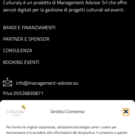
Culturaly è un prodotto di Management Advisor Srl che offre
servizi digitali per la gestione di progetti culturali ed eventi.
BANDI E FINANZIAMENTI
PARTNER E SPONSOR
CONSULENZA
BOOKING EVENTI
info@management-advisor.eu
P.Iva 05526830871
REA CT404199
Gestisci Consenso
Capitale sociale € 10.000 I.V.
Per fornire le migliori esperienze, utilizziamo tecnologie come i cookie per
memorizzare e/o accedere alle informazioni del dispositivo. Il consenso a queste