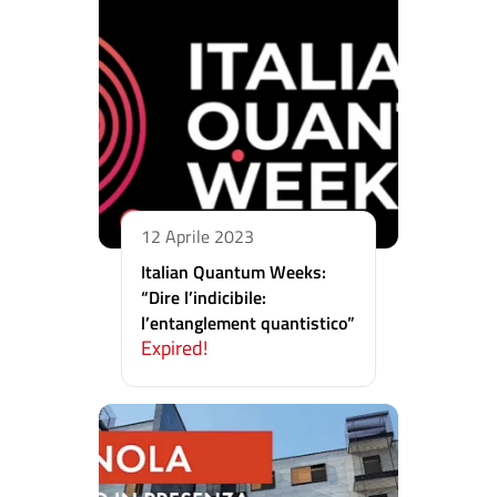
12 Aprile 2023
Italian Quantum Weeks:
“Dire l’indicibile:
l’entanglement quantistico”
Expired!