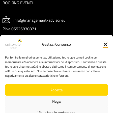
BOOKING EVENTI
info@management-advisor.eu
P.Iva 05526830871
REA CT404199
Gestisci Consenso
Capitale sociale € 10.000 I.V.
Per fornire le migliori esperienze, utilizziamo tecnologie come i cookie per
memorizzare e/o accedere alle informazioni del dispositivo. Il consenso a queste
tecnologie ci permetterà di elaborare dati come il comportamento di navigazione
o ID unici su questo sito. Non acconsentire o ritirare il consenso può influire
negativamente su alcune caratteristiche e funzioni.
Accetta
Nega
Copyright © 2025 Management Advisor srl
Visualizza le preferenze