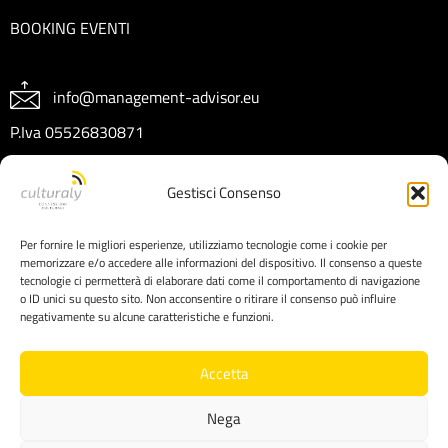
BOOKING EVENTI
info@management-advisor.eu
P.Iva 05526830871
REA CT404199
Gestisci Consenso
Capitale sociale € 10.000 I.V.
Per fornire le migliori esperienze, utilizziamo tecnologie come i cookie per
memorizzare e/o accedere alle informazioni del dispositivo. Il consenso a queste
tecnologie ci permetterà di elaborare dati come il comportamento di navigazione
o ID unici su questo sito. Non acconsentire o ritirare il consenso può influire
negativamente su alcune caratteristiche e funzioni.
Accetta
Nega
Copyright © 2025 Management Advisor srl