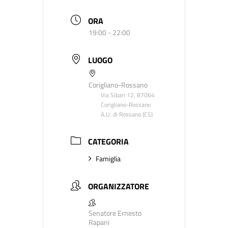
ORA
19:00 - 22:00
LUOGO
Corigliano-Rossano
Via Sibari 12, 87064
Corigliano-Rossano
A.U. di Rossano (CS)
CATEGORIA
Famiglia
ORGANIZZATORE
Senatore Ernesto
Rapani