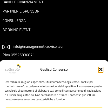
BANDI E FINANZIAMENTI
PARTNER E SPONSOR
CONSULENZA
BOOKING EVENTI
info@management-advisor.eu
P.Iva 05526830871
REA CT404199
Gestisci Consenso
Capitale sociale € 10.000 I.V.
Per fornire le migliori esperienze, utilizziamo tecnologie come i cookie per
memorizzare e/o accedere alle informazioni del dispositivo. Il consenso a queste
tecnologie ci permetterà di elaborare dati come il comportamento di navigazione
o ID unici su questo sito. Non acconsentire o ritirare il consenso può influire
negativamente su alcune caratteristiche e funzioni.