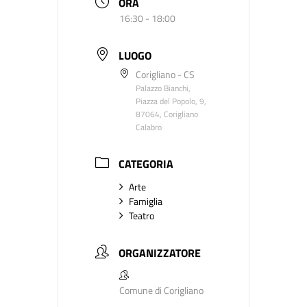
ORA
16:30 - 18:00
LUOGO
Corigliano - CS
Palazzo Bianchi,
Piazza del Popolo, 9,
87064, Corigliano
Calabro
CATEGORIA
Arte
Famiglia
Teatro
ORGANIZZATORE
Comune di Corigliano