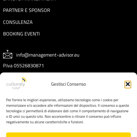
PARTNER E SPONSOR
CONSULENZA
BOOKING EVENTI
info@management-advisor.eu
P.Iva 05526830871
REA CT404199
Gestisci Consenso
Capitale sociale € 10.000 I.V.
Per fornire le migliori esperienze, utilizziamo tecnologie come i cookie per
memorizzare e/o accedere alle informazioni del dispositivo. Il consenso a queste
tecnologie ci permetterà di elaborare dati come il comportamento di navigazione
o ID unici su questo sito. Non acconsentire o ritirare il consenso può influire
negativamente su alcune caratteristiche e funzioni.