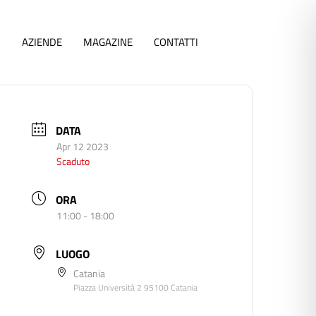
I
AZIENDE
MAGAZINE
CONTATTI
DATA
Apr 12 2023
Scaduto
ORA
11:00 - 18:00
LUOGO
Catania
Piazza Università 2 95100 Catania