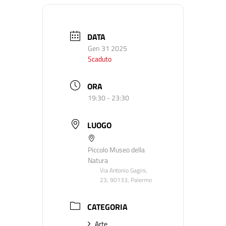
DATA
Gen 31 2025
Scaduto
ORA
19:30 - 23:30
LUOGO
Piccolo Museo della
Natura
Via Antonio Gagini,
23, 90133, Palermo
CATEGORIA
Arte