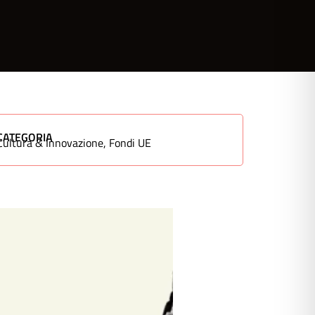
CATEGORIA
Cultura & Innovazione
,
Fondi UE