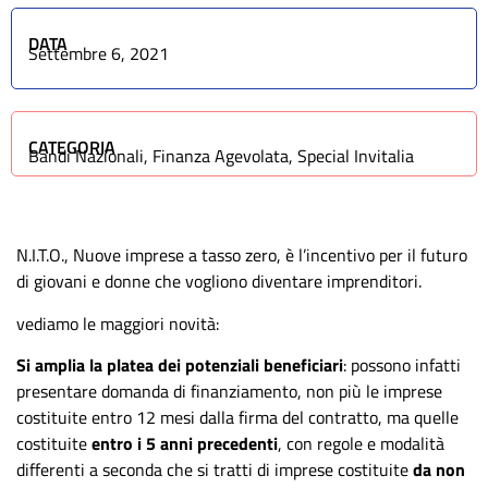
DATA
Settembre 6, 2021
CATEGORIA
Bandi Nazionali
,
Finanza Agevolata
,
Special Invitalia
N.I.T.O., Nuove imprese a tasso zero, è l’incentivo per il futuro
di giovani e donne che vogliono diventare imprenditori.
vediamo le maggiori novità:
Si amplia la platea dei potenziali beneficiari
: possono infatti
presentare domanda di finanziamento, non più le imprese
costituite entro 12 mesi dalla firma del contratto, ma quelle
costituite
entro i 5 anni precedenti
, con regole e modalità
differenti a seconda che si tratti di imprese costituite
da non