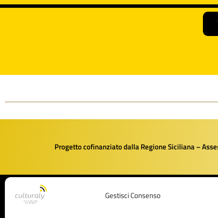
Progetto cofinanziato dalla Regione Siciliana – Assess
Gestisci Consenso
Culturaly
BANDI E FINA
Culturaly è un prodotto di Management