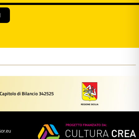
I
 Capitolo di Bilancio 342525
or.eu