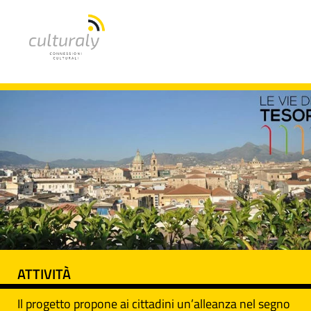
ATTIVITÀ
Il progetto propone ai cittadini un’alleanza nel segno